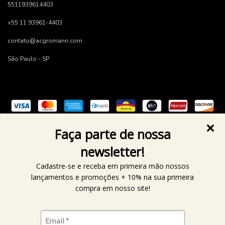
5511939614403
+55 11 93961-4403
contato@acgromann.com
São Paulo - SP
Faça parte de nossa
newsletter!
Cadastre-se e receba em primeira mão nossos
lançamentos e promoções + 10% na sua primeira
compra em nosso site!
Copyright AC GROMANN - 32668853000192 - 2026. Todos
os direitos reservados.