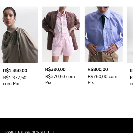
R$390,00
R$800,00
R$1.450,00
R
R$370,50
com
R$760,00
com
R$1.377,50
R
Pix
Pix
com
Pix
c
ASSINE NOSSA NEWSLETTER