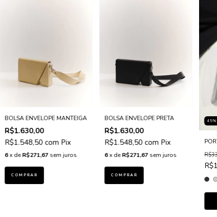
BOLSA ENVELOPE MANTEIGA
BOLSA ENVELOPE PRETA
45
R$1.630,00
R$1.630,00
POR
R$1.548,50
com
Pix
R$1.548,50
com
Pix
R$33
6
x de
R$271,67
sem juros
6
x de
R$271,67
sem juros
R$