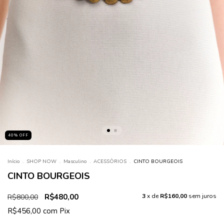
40
%
OFF
Início
.
SHOP NOW
.
Masculino
.
ACESSÓRIOS
.
CINTO BOURGEOIS
CINTO BOURGEOIS
R$480,00
3
x de
R$160,00
sem juros
R$800,00
R$456,00
com
Pix