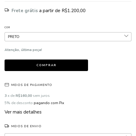
Frete grátis
a partir de
R$1.200,00
COR
Atenção, última peça!
MEIOS DE PAGAMENTO
3
x de
R$160,00
sem juros
5% de desconto
pagando com Pix
Ver mais detalhes
MEIOS DE ENVIO
Entregas para o CEP:
ALTERAR CEP