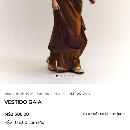
Início
.
SHOP NOW
.
Feminino
.
NEW IN
.
VESTIDO GAIA
VESTIDO GAIA
R$2.500,00
6
x de
R$416,67
sem juros
R$2.375,00
com
Pix