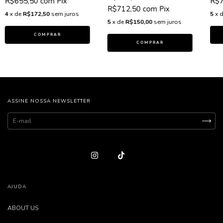
R$655,50
com
Pix
R$
R$712,50
com
Pix
4
x de
R$172,50
sem juros
5
x 
5
x de
R$150,00
sem juros
COMPRAR
COMPRAR
ASSINE NOSSA NEWSLETTER
AJUDA
ABOUT US