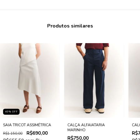
Produtos similares
40
%
OFF
SAIA TRICOT ASSIMÉTRICA
CALÇA ALFAIATARIA
CAL
MARINHO
R$690,00
R$7
R$1.150,00
R$750,00